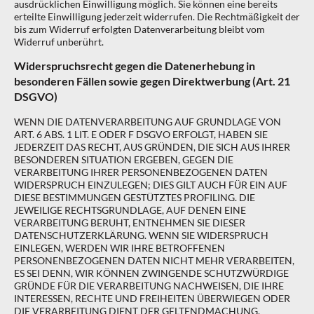
ausdrücklichen Einwilligung möglich. Sie können eine bereits
erteilte Einwilligung jederzeit widerrufen. Die Rechtmäßigkeit der
bis zum Widerruf erfolgten Datenverarbeitung bleibt vom
Widerruf unberührt.
Widerspruchsrecht gegen die Datenerhebung in
besonderen Fällen sowie gegen Direktwerbung (Art. 21
DSGVO)
WENN DIE DATENVERARBEITUNG AUF GRUNDLAGE VON
ART. 6 ABS. 1 LIT. E ODER F DSGVO ERFOLGT, HABEN SIE
JEDERZEIT DAS RECHT, AUS GRÜNDEN, DIE SICH AUS IHRER
BESONDEREN SITUATION ERGEBEN, GEGEN DIE
VERARBEITUNG IHRER PERSONENBEZOGENEN DATEN
WIDERSPRUCH EINZULEGEN; DIES GILT AUCH FÜR EIN AUF
DIESE BESTIMMUNGEN GESTÜTZTES PROFILING. DIE
JEWEILIGE RECHTSGRUNDLAGE, AUF DENEN EINE
VERARBEITUNG BERUHT, ENTNEHMEN SIE DIESER
DATENSCHUTZERKLÄRUNG. WENN SIE WIDERSPRUCH
EINLEGEN, WERDEN WIR IHRE BETROFFENEN
PERSONENBEZOGENEN DATEN NICHT MEHR VERARBEITEN,
ES SEI DENN, WIR KÖNNEN ZWINGENDE SCHUTZWÜRDIGE
GRÜNDE FÜR DIE VERARBEITUNG NACHWEISEN, DIE IHRE
INTERESSEN, RECHTE UND FREIHEITEN ÜBERWIEGEN ODER
DIE VERARBEITUNG DIENT DER GELTENDMACHUNG,