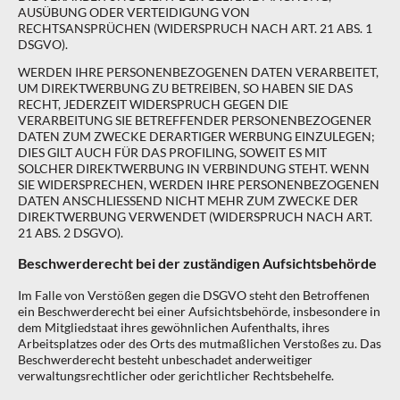
AUSÜBUNG ODER VERTEIDIGUNG VON
RECHTSANSPRÜCHEN (WIDERSPRUCH NACH ART. 21 ABS. 1
DSGVO).
WERDEN IHRE PERSONENBEZOGENEN DATEN VERARBEITET,
UM DIREKTWERBUNG ZU BETREIBEN, SO HABEN SIE DAS
RECHT, JEDERZEIT WIDERSPRUCH GEGEN DIE
VERARBEITUNG SIE BETREFFENDER PERSONENBEZOGENER
DATEN ZUM ZWECKE DERARTIGER WERBUNG EINZULEGEN;
DIES GILT AUCH FÜR DAS PROFILING, SOWEIT ES MIT
SOLCHER DIREKTWERBUNG IN VERBINDUNG STEHT. WENN
SIE WIDERSPRECHEN, WERDEN IHRE PERSONENBEZOGENEN
DATEN ANSCHLIESSEND NICHT MEHR ZUM ZWECKE DER
DIREKTWERBUNG VERWENDET (WIDERSPRUCH NACH ART.
21 ABS. 2 DSGVO).
Beschwerde­recht bei der zuständigen Aufsichts­behörde
Im Falle von Verstößen gegen die DSGVO steht den Betroffenen
ein Beschwerderecht bei einer Aufsichtsbehörde, insbesondere in
dem Mitgliedstaat ihres gewöhnlichen Aufenthalts, ihres
Arbeitsplatzes oder des Orts des mutmaßlichen Verstoßes zu. Das
Beschwerderecht besteht unbeschadet anderweitiger
verwaltungsrechtlicher oder gerichtlicher Rechtsbehelfe.