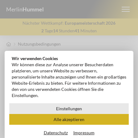
Merlin
Hummel
Nächster Wettkampf:
Europameisterschaft 2026
2
Tage
14
Stunden
41
Minuten
Nutzungsbedingungen
NUTZUNGSBEDINGUNGEN
Wir verwenden Cookies
Wir können diese zur Analyse unserer Besucherdaten
platzieren, um unsere Website zu verbessern,
personalisierte Inhalte anzuzeigen und Ihnen ein großartiges
Nutzungsbedingungen -
Website-Erlebnis zu bieten. Für weitere Informationen zu
Instagram Bot
den von uns verwendeten Cookies öffnen Sie die
Einstellungen.
1. Geltungsbereich
Einstellungen
Diese Nutzungsbedingungen regeln die Verwendung des
Alle akzeptieren
Instagram-Bots von Merlin Hummel zur automatisierten
Beantwortung von Direct Messages.
Datenschutz
Impressum